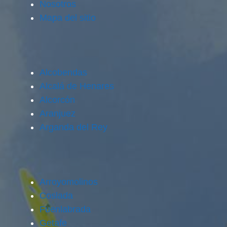
Nosotros
Mapa del sitio
Alcobendas
Alcalá de Henares
Alcorcón
Aranjuez
Arganda del Rey
Arroyomolinos
Coslada
Fuenlabrada
Getafe