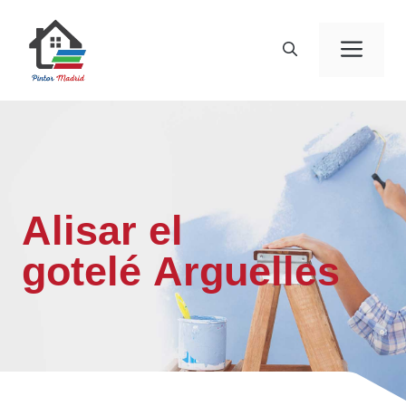
Saltar
al
Men
contenido
Alisar el
gotelé Arguelles