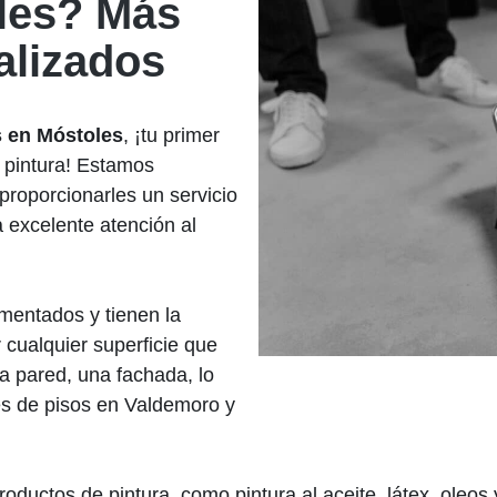
oles? Más
alizados
s en Móstoles
, ¡tu primer
 pintura! Estamos
proporcionarles un servicio
a excelente atención al
mentados y tienen la
 cualquier superficie que
a pared, una fachada, lo
s de pisos en Valdemoro y
uctos de pintura, como pintura al aceite, látex, oleos y