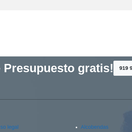
 Presupuesto gratis!
919 
so legal
Alcobendas