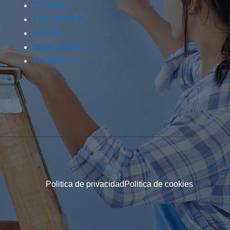
Coslada
Fuenlabrada
Getafe
Majadahonda
Móstoles
Politica de privacidad
Politica de cookies