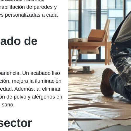
habilitación de paredes y
es personalizadas a cada
sado de
pariencia. Un acabado liso
ión, mejora la iluminación
iedad. Además, al eliminar
ión de polvo y alérgenos en
s sano.
sector