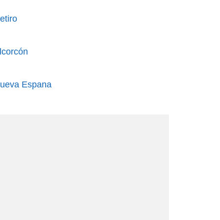
etiro
lcorcón
Nueva Espana