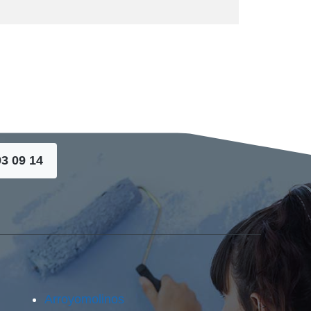
93 09 14
Arroyomolinos