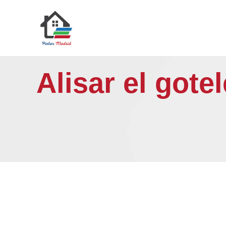
Saltar
al
contenido
Alisar el gote