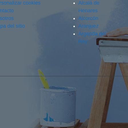
rsonalizar cookies
Alcalá de
ntacto
Henares
sotros
Alcorcón
pa del sitio
Aranjuez
Arganda del
Rey