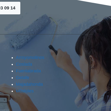
93 09 14
Arroyomolinos
Coslada
Fuenlabrada
Getafe
Majadahonda
Móstoles