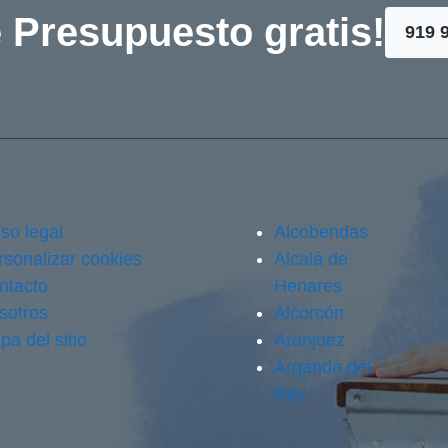
 Presupuesto gratis!
919 
so legal
Alcobendas
rsonalizar cookies
Alcalá de
ntacto
Henares
sotros
Alcorcón
pa del sitio
Aranjuez
Arganda del
Rey