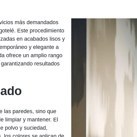
ervicios más demandados
 gotelé. Este procedimiento
rizadas en acabados lisos y
emporáneo y elegante a
da ofrece un amplio rango
, garantizando resultados
sado
de las paredes, sino que
e limpiar y mantener. El
e polvo y suciedad,
, los colores se aplican de