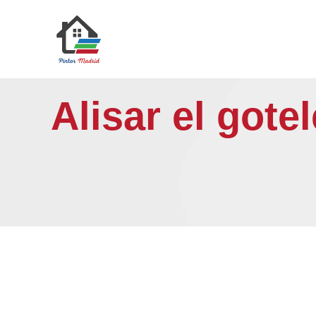
Saltar
al
contenido
Alisar el gote