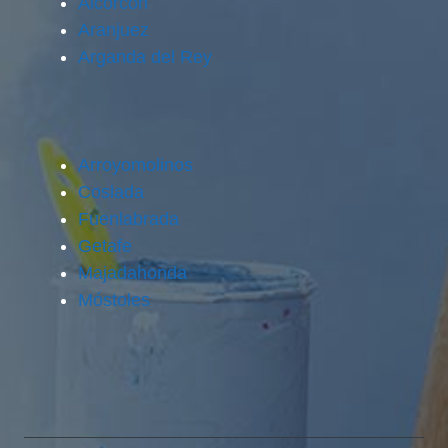
Alcorcón
Aranjuez
Arganda del Rey
Arroyomolinos
Coslada
Fuenlabrada
Getafe
Majadahonda
Móstoles