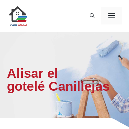
Saltar
al
Men
contenido
Alisar el
gotelé Canillejas