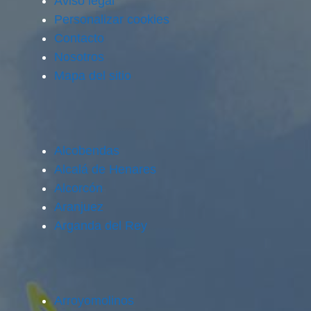
Aviso legal
Personalizar cookies
Contacto
Nosotros
Mapa del sitio
Alcobendas
Alcalá de Henares
Alcorcón
Aranjuez
Arganda del Rey
Arroyomolinos