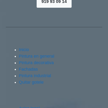
919 93 09 14
Inicio
Pintura en general
Pintura decorativa
Fachadas
Pintura industrial
Quitar gotele