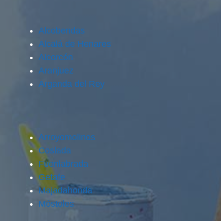
Alcobendas
Alcalá de Henares
Alcorcón
Aranjuez
Arganda del Rey
Arroyomolinos
Coslada
Fuenlabrada
Getafe
Majadahonda
Móstoles