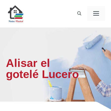
Saltar
al
Men
contenido
Alisar el
gotelé Lucero