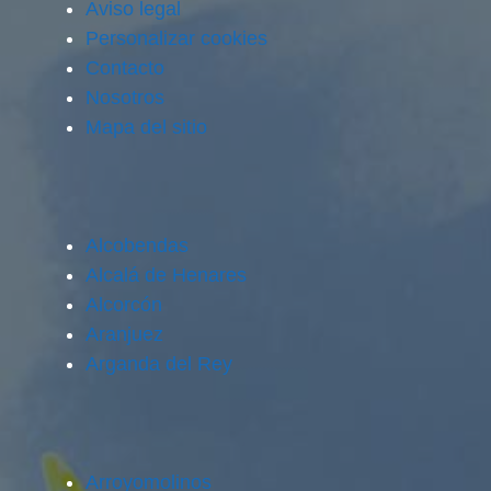
Aviso legal
Personalizar cookies
Contacto
Nosotros
Mapa del sitio
Alcobendas
Alcalá de Henares
Alcorcón
Aranjuez
Arganda del Rey
Arroyomolinos