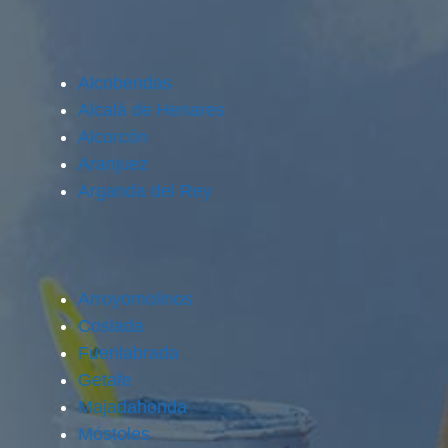
Alcobendas
Alcalá de Henares
Alcorcón
Aranjuez
Arganda del Rey
Arroyomolinos
Coslada
Fuenlabrada
Getafe
Majadahonda
Móstoles