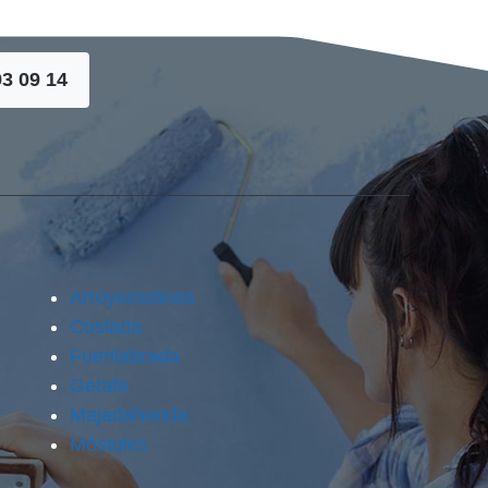
93 09 14
Arroyomolinos
Coslada
Fuenlabrada
Getafe
Majadahonda
Móstoles