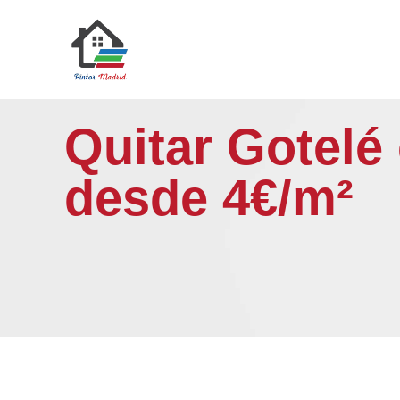
Saltar
al
contenido
Quitar Gotelé
desde 4€/m²