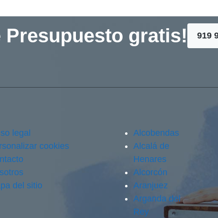
 Presupuesto gratis!
919 
so legal
Alcobendas
rsonalizar cookies
Alcalá de
ntacto
Henares
sotros
Alcorcón
pa del sitio
Aranjuez
Arganda del
Rey