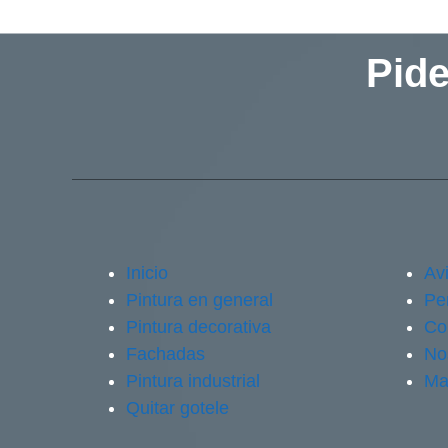
Pide
Inicio
Avi
Pintura en general
Pe
Pintura decorativa
Co
Fachadas
No
Pintura industrial
Ma
Quitar gotele