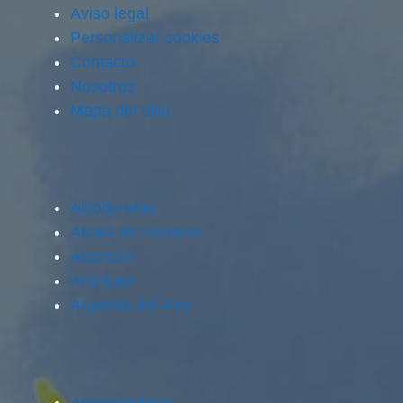
Aviso legal
Personalizar cookies
Contacto
Nosotros
Mapa del sitio
Alcobendas
Alcalá de Henares
Alcorcón
Aranjuez
Arganda del Rey
Arroyomolinos