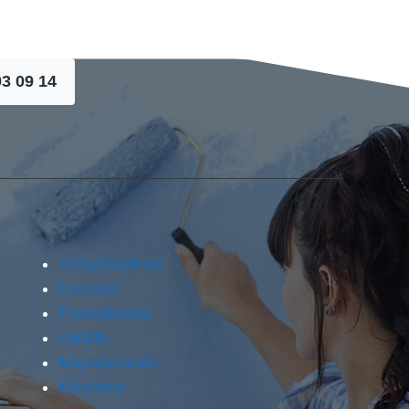
93 09 14
Arroyomolinos
Coslada
Fuenlabrada
Getafe
Majadahonda
Móstoles