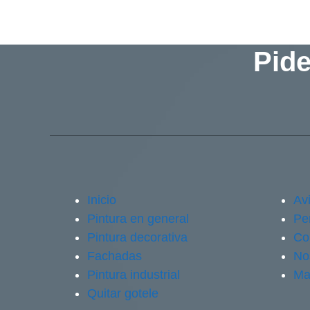
Pide
Inicio
Avi
Pintura en general
Pe
Pintura decorativa
Co
Fachadas
No
Pintura industrial
Ma
Quitar gotele