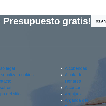
 Presupuesto gratis!
919 
so legal
Alcobendas
rsonalizar cookies
Alcalá de
ntacto
Henares
sotros
Alcorcón
pa del sitio
Aranjuez
Arganda del