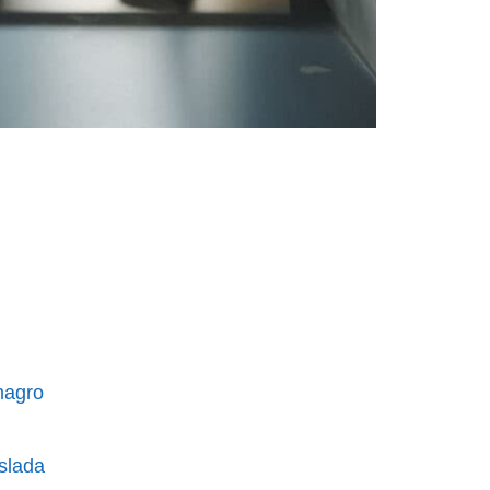
magro
oslada