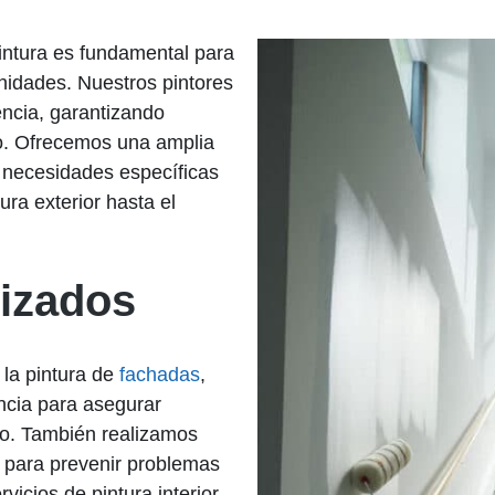
pintura es fundamental para
unidades. Nuestros pintores
encia, garantizando
to. Ofrecemos una amplia
s necesidades específicas
ra exterior hasta el
lizados
 la pintura de
fachadas
,
encia para asegurar
po. También realizamos
s para prevenir problemas
vicios de pintura interior,