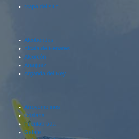
Mapa del sitio
Alcobendas
Alcalá de Henares
Alcorcón
Aranjuez
Arganda del Rey
Arroyomolinos
Coslada
Fuenlabrada
Getafe