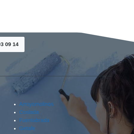
93 09 14
Arroyomolinos
Coslada
Fuenlabrada
Getafe