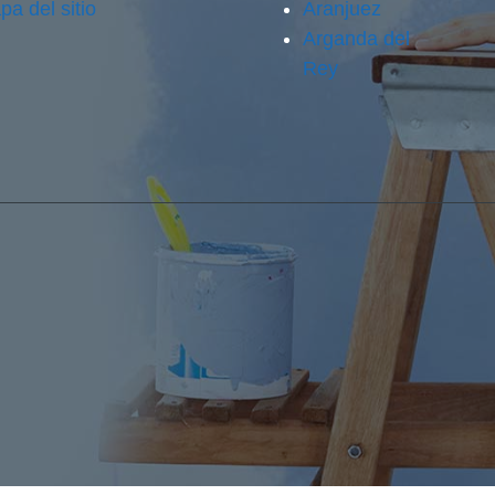
pa del sitio
Aranjuez
Arganda del
Rey