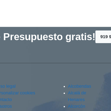
 Presupuesto gratis!
919 
so legal
Alcobendas
rsonalizar cookies
Alcalá de
ntacto
Henares
sotros
Alcorcón