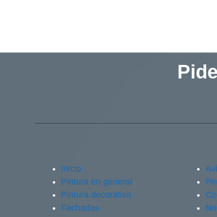
Pide
Inicio
Avi
Pintura en general
Pe
Pintura decorativa
Co
Fachadas
No