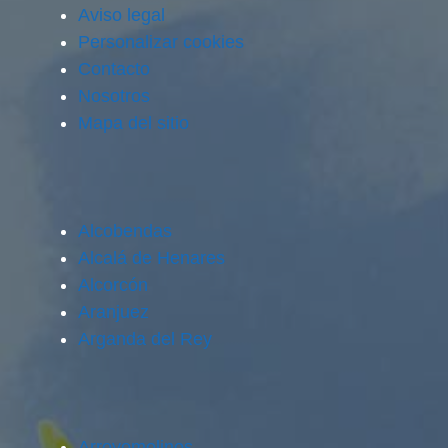
Aviso legal
Personalizar cookies
Contacto
Nosotros
Mapa del sitio
Alcobendas
Alcalá de Henares
Alcorcón
Aranjuez
Arganda del Rey
Arroyomolinos