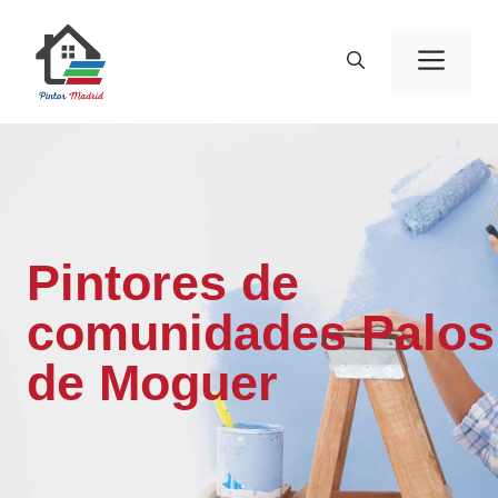
Saltar
al
Men
contenido
Pintores de
comunidades Palos
de Moguer