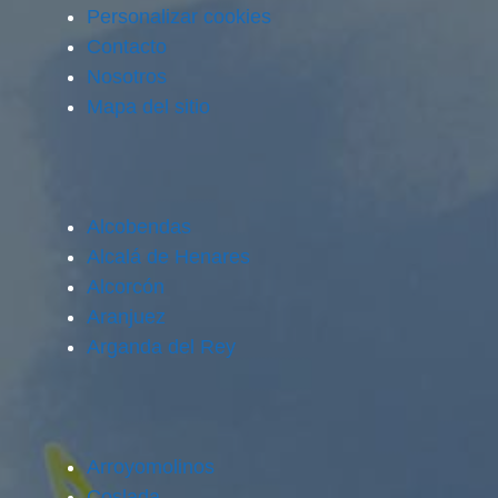
Personalizar cookies
Contacto
Nosotros
Mapa del sitio
Alcobendas
Alcalá de Henares
Alcorcón
Aranjuez
Arganda del Rey
Arroyomolinos
Coslada