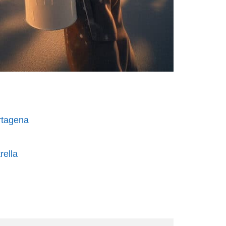
rtagena
rella