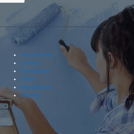
Arroyomolinos
Coslada
Fuenlabrada
Getafe
Majadahonda
Móstoles