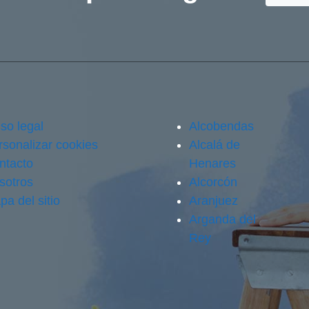
so legal
Alcobendas
rsonalizar cookies
Alcalá de
ntacto
Henares
sotros
Alcorcón
pa del sitio
Aranjuez
Arganda del
Rey