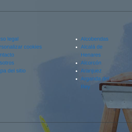
so legal
Alcobendas
rsonalizar cookies
Alcalá de
ntacto
Henares
sotros
Alcorcón
pa del sitio
Aranjuez
Arganda del
Rey