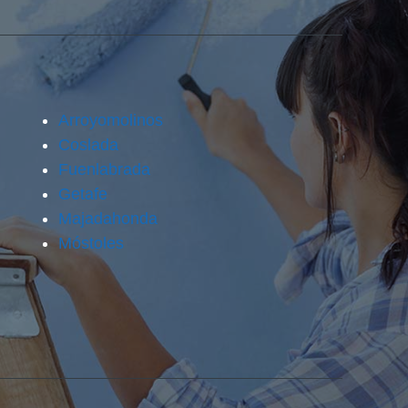
Arroyomolinos
Coslada
Fuenlabrada
Getafe
Majadahonda
Móstoles