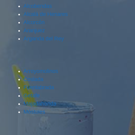
Alcobendas
Alcalá de Henares
Alcorcón
Aranjuez
Arganda del Rey
Arroyomolinos
Coslada
Fuenlabrada
Getafe
Majadahonda
Móstoles