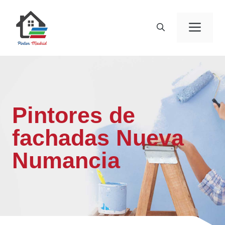
Saltar
al
Men
contenido
Pintores de
fachadas Nueva
Numancia