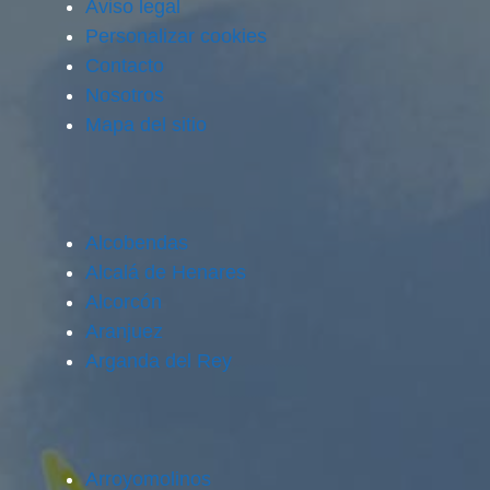
Aviso legal
Personalizar cookies
Contacto
Nosotros
Mapa del sitio
Alcobendas
Alcalá de Henares
Alcorcón
Aranjuez
Arganda del Rey
Arroyomolinos