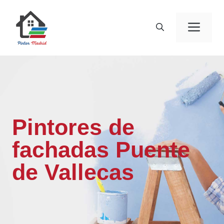
Saltar
al
Men
contenido
Pintores de
fachadas Puente
de Vallecas