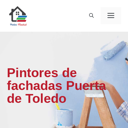
Saltar
al
Men
contenido
Pintores de
fachadas Puerta
de Toledo