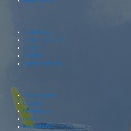
Mapa del sitio
Alcobendas
Alcalá de Henares
Alcorcón
Aranjuez
Arganda del Rey
Arroyomolinos
Coslada
Fuenlabrada
Getafe
Majadahonda