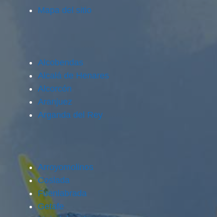
Mapa del sitio
Alcobendas
Alcalá de Henares
Alcorcón
Aranjuez
Arganda del Rey
Arroyomolinos
Coslada
Fuenlabrada
Getafe