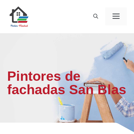
Saltar
al
Men
contenido
Pintores de
fachadas San Blas