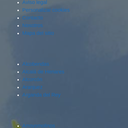
Aviso legal
Personalizar cookies
Contacto
Nosotros
Mapa del sitio
Alcobendas
Alcalá de Henares
Alcorcón
Aranjuez
Arganda del Rey
Arroyomolinos