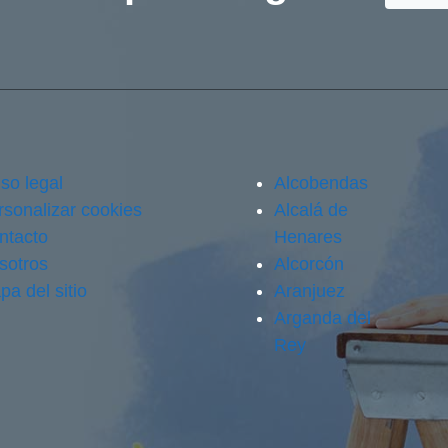
so legal
Alcobendas
rsonalizar cookies
Alcalá de
ntacto
Henares
sotros
Alcorcón
pa del sitio
Aranjuez
Arganda del
Rey