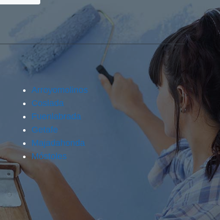
Arroyomolinos
Coslada
Fuenlabrada
Getafe
Majadahonda
Móstoles