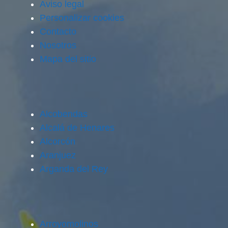
Aviso legal
Personalizar cookies
Contacto
Nosotros
Mapa del sitio
Alcobendas
Alcalá de Henares
Alcorcón
Aranjuez
Arganda del Rey
Arroyomolinos