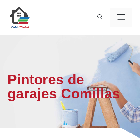
Saltar
al
Men
contenido
Pintores de
garajes Comillas