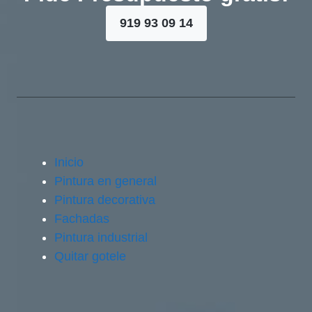
919 93 09 14
Inicio
Pintura en general
Pintura decorativa
Fachadas
Pintura industrial
Quitar gotele