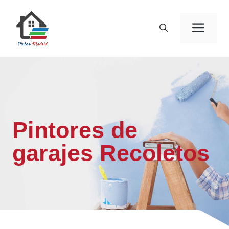
Saltar
al
Men
contenido
Pintores de
garajes Recoletos