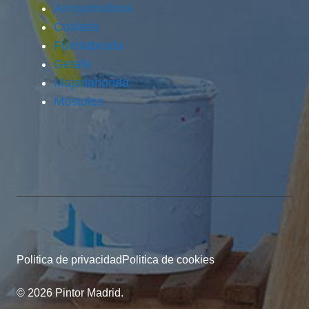
Arroyomolinos
Coslada
Fuenlabrada
Getafe
Majadahonda
Móstoles
Politica de privacidad
Politica de cookies
© 2026 Pintor Madrid.