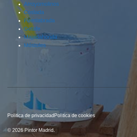
Arroyomolinos
Coslada
Fuenlabrada
Getafe
Majadahonda
Móstoles
Politica de privacidad
Politica de cookies
© 2026 Pintor Madrid.