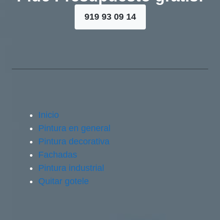
919 93 09 14
Inicio
Pintura en general
Pintura decorativa
Fachadas
Pintura industrial
Quitar gotele