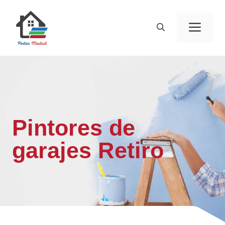
Saltar
al
Men
contenido
Pintores de
garajes Retiro