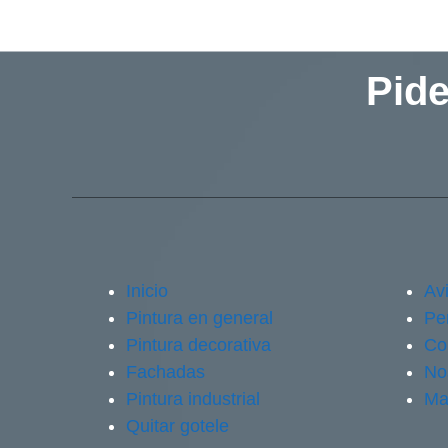
Pide
Inicio
Avi
Pintura en general
Pe
Pintura decorativa
Co
Fachadas
No
Pintura industrial
Ma
Quitar gotele