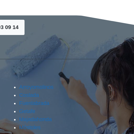
93 09 14
Arroyomolinos
Coslada
Fuenlabrada
Getafe
Majadahonda
Móstoles