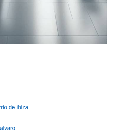
rio de Ibiza
calvaro