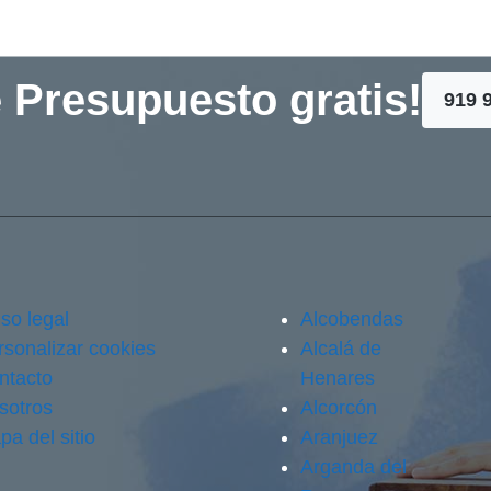
 Presupuesto gratis!
919 
so legal
Alcobendas
rsonalizar cookies
Alcalá de
ntacto
Henares
sotros
Alcorcón
pa del sitio
Aranjuez
Arganda del