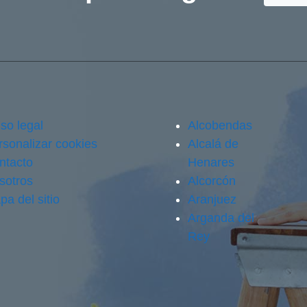
so legal
Alcobendas
rsonalizar cookies
Alcalá de
ntacto
Henares
sotros
Alcorcón
pa del sitio
Aranjuez
Arganda del
Rey