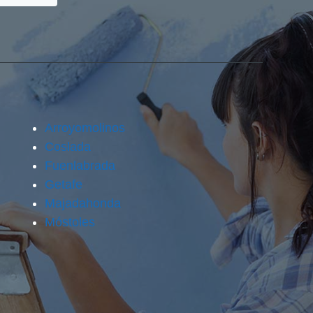
Arroyomolinos
Coslada
Fuenlabrada
Getafe
Majadahonda
Móstoles