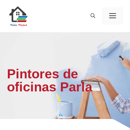
Saltar
al
Men
contenido
Pintores de
oficinas Parla