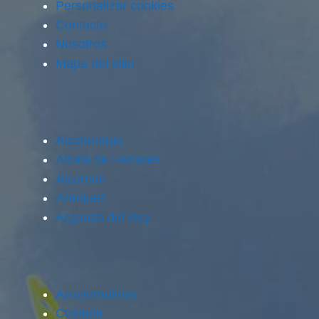
Personalizar cookies
Contacto
Nosotros
Mapa del sitio
Alcobendas
Alcalá de Henares
Alcorcón
Aranjuez
Arganda del Rey
Arroyomolinos
Coslada