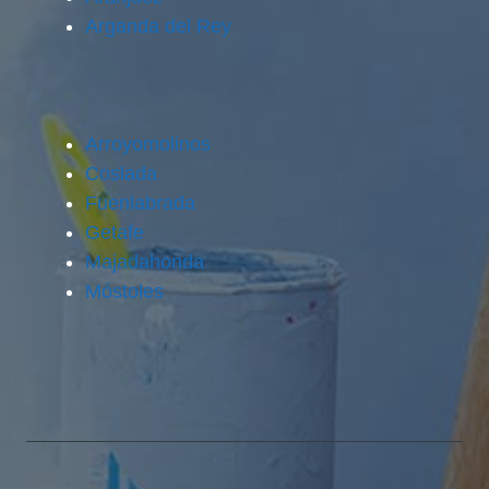
Arganda del Rey
Arroyomolinos
Coslada
Fuenlabrada
Getafe
Majadahonda
Móstoles