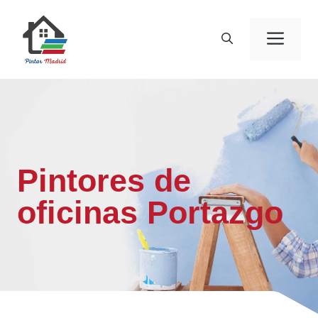
Saltar
al
Men
contenido
Pintores de
oficinas Portazgo