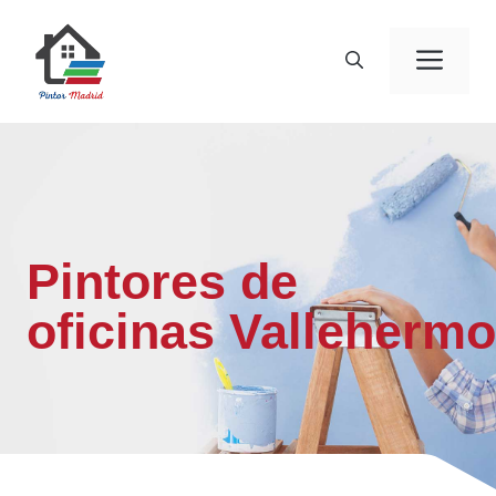
Saltar
al
Men
contenido
Pintores de
oficinas Valleherm