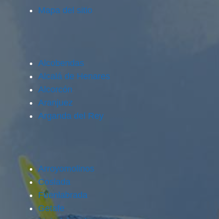
Mapa del sitio
Alcobendas
Alcalá de Henares
Alcorcón
Aranjuez
Arganda del Rey
Arroyomolinos
Coslada
Fuenlabrada
Getafe