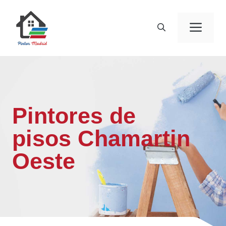
Saltar
al
Men
contenido
Pintores de
pisos Chamartin
Oeste