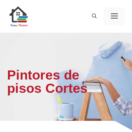
Saltar
al
Men
contenido
Pintores de
pisos Cortes