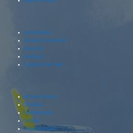
Mapa del sitio
Alcobendas
Alcalá de Henares
Alcorcón
Aranjuez
Arganda del Rey
Arroyomolinos
Coslada
Fuenlabrada
Getafe
Majadahonda