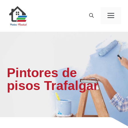
Saltar
al
Men
contenido
Pintores de
pisos Trafalgar