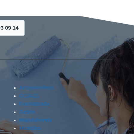
93 09 14
Arroyomolinos
Coslada
Fuenlabrada
Getafe
Majadahonda
Móstoles