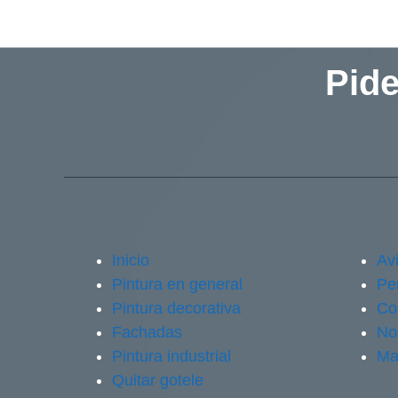
Pide
Inicio
Avi
Pintura en general
Pe
Pintura decorativa
Co
Fachadas
No
Pintura industrial
Ma
Quitar gotele