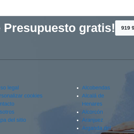
 Presupuesto gratis!
919 
so legal
Alcobendas
rsonalizar cookies
Alcalá de
ntacto
Henares
sotros
Alcorcón
pa del sitio
Aranjuez
Arganda del