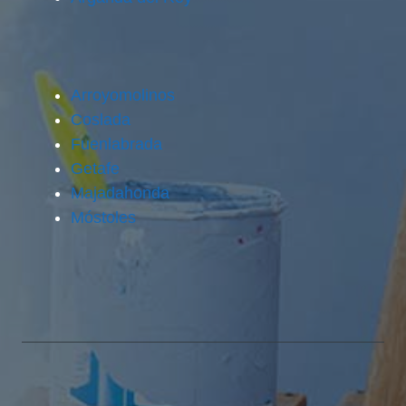
Arroyomolinos
Coslada
Fuenlabrada
Getafe
Majadahonda
Móstoles