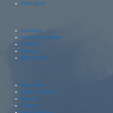
Quitar gotele
Aviso legal
Personalizar cookies
Contacto
Nosotros
Mapa del sitio
Alcobendas
Alcalá de Henares
Alcorcón
Aranjuez
Arganda del Rey