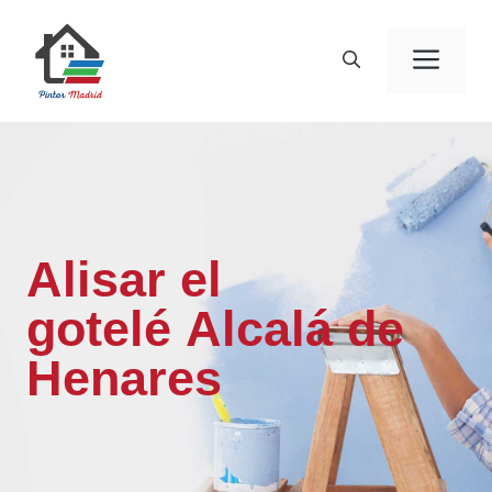
Saltar
al
Men
contenido
Alisar el
gotelé Alcalá de
Henares