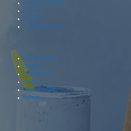
Alcalá de Henares
Alcorcón
Aranjuez
Arganda del Rey
Arroyomolinos
Coslada
Fuenlabrada
Getafe
Majadahonda
Móstoles