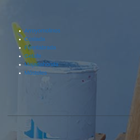
Arroyomolinos
Coslada
Fuenlabrada
Getafe
Majadahonda
Móstoles