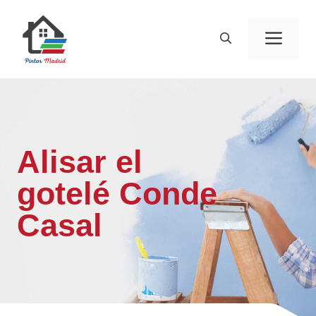
Saltar
al
Men
contenido
Alisar el
gotelé Conde
Casal