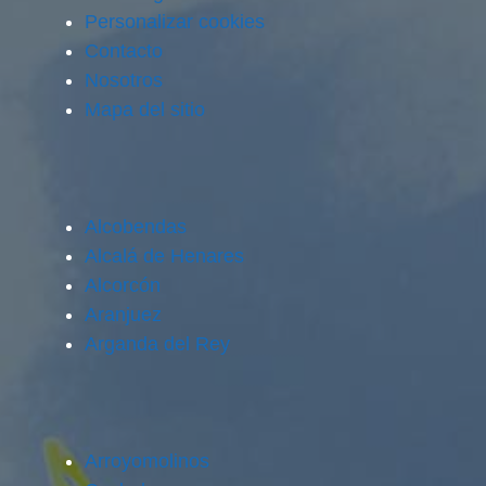
Personalizar cookies
Contacto
Nosotros
Mapa del sitio
Alcobendas
Alcalá de Henares
Alcorcón
Aranjuez
Arganda del Rey
Arroyomolinos