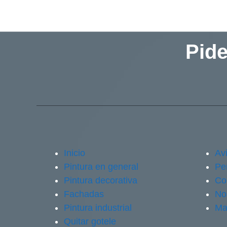
Pide
Inicio
Avi
Pintura en general
Pe
Pintura decorativa
Co
Fachadas
No
Pintura industrial
Ma
Quitar gotele