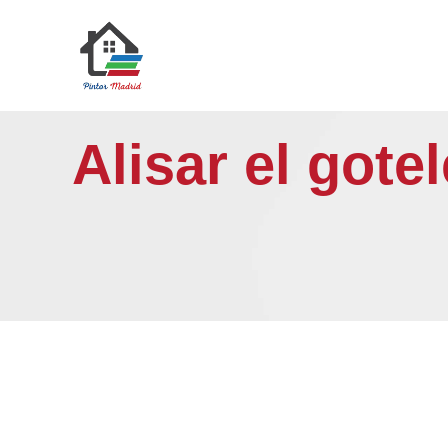
Saltar
al
contenido
Alisar el gote