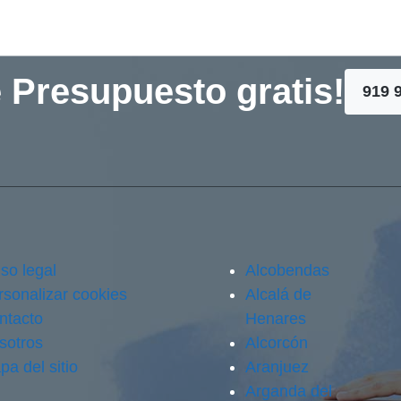
 Presupuesto gratis!
919 
so legal
Alcobendas
rsonalizar cookies
Alcalá de
ntacto
Henares
sotros
Alcorcón
pa del sitio
Aranjuez
Arganda del