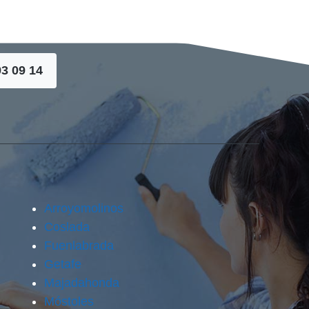
93 09 14
Arroyomolinos
Coslada
Fuenlabrada
Getafe
Majadahonda
Móstoles