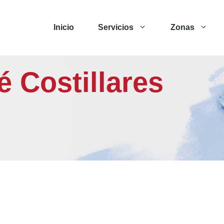
Inicio
Servicios
Zonas
lé Costillares