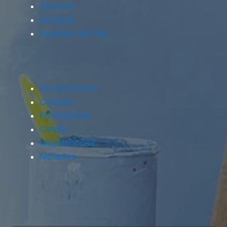
Alcorcón
Aranjuez
Arganda del Rey
Arroyomolinos
Coslada
Fuenlabrada
Getafe
Majadahonda
Móstoles