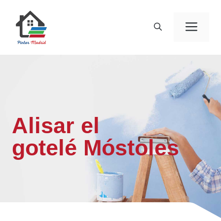
Saltar
al
Men
contenido
Alisar el
gotelé Móstoles