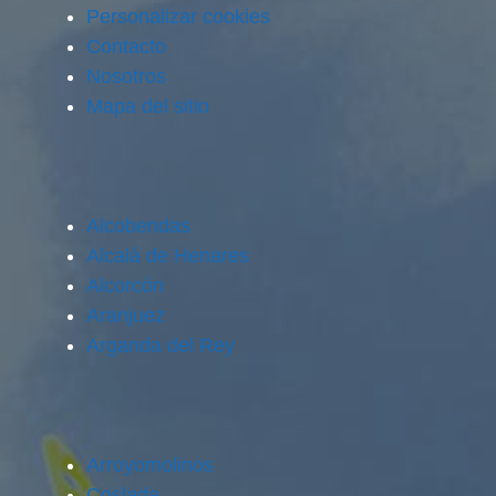
Personalizar cookies
Contacto
Nosotros
Mapa del sitio
Alcobendas
Alcalá de Henares
Alcorcón
Aranjuez
Arganda del Rey
Arroyomolinos
Coslada