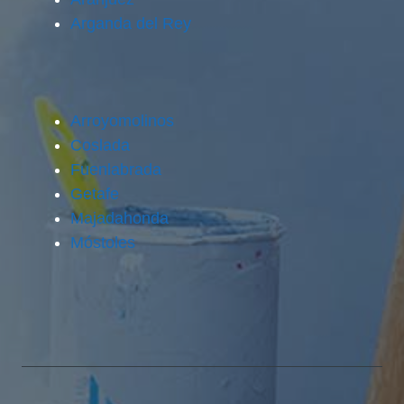
Arganda del Rey
Arroyomolinos
Coslada
Fuenlabrada
Getafe
Majadahonda
Móstoles