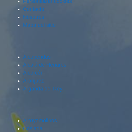
Personalizar cookies
Contacto
Nosotros
Mapa del sitio
Alcobendas
Alcalá de Henares
Alcorcón
Aranjuez
Arganda del Rey
Arroyomolinos
Coslada