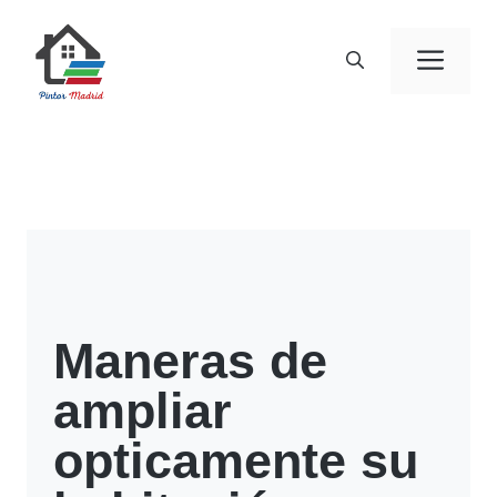
Saltar
al
Men
contenido
Maneras de
ampliar
opticamente su