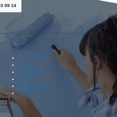
93 09 14
Arroyomolinos
Coslada
Fuenlabrada
Getafe
Majadahonda
Móstoles