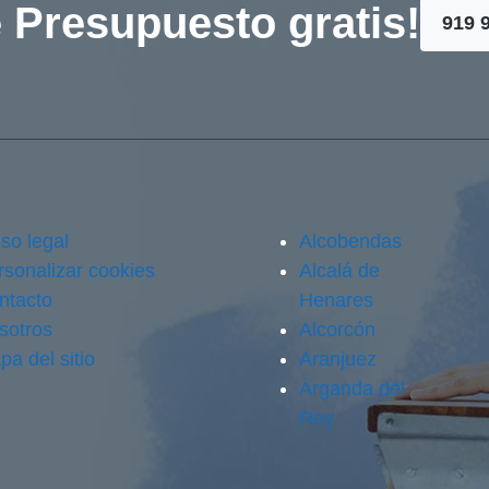
 Presupuesto gratis!
919 
so legal
Alcobendas
rsonalizar cookies
Alcalá de
ntacto
Henares
sotros
Alcorcón
pa del sitio
Aranjuez
Arganda del
Rey