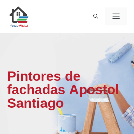
Saltar
al
Men
contenido
Pintores de
fachadas Apostol
Santiago