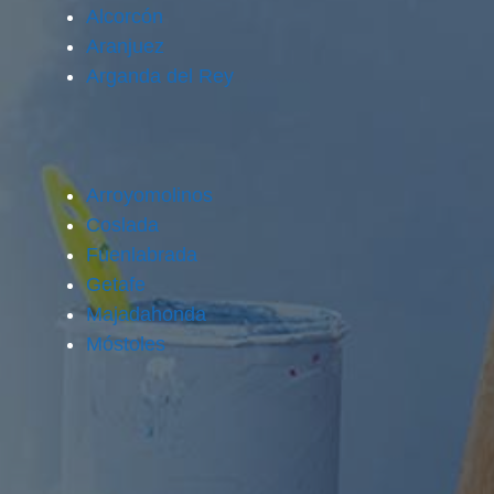
Alcorcón
Aranjuez
Arganda del Rey
Arroyomolinos
Coslada
Fuenlabrada
Getafe
Majadahonda
Móstoles