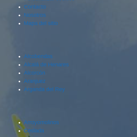
Contacto
Nosotros
Mapa del sitio
Alcobendas
Alcalá de Henares
Alcorcón
Aranjuez
Arganda del Rey
Arroyomolinos
Coslada