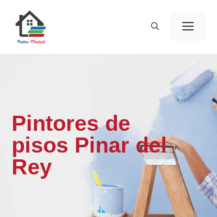
Saltar
al
Men
contenido
Pintores de
pisos Pinar del
Rey